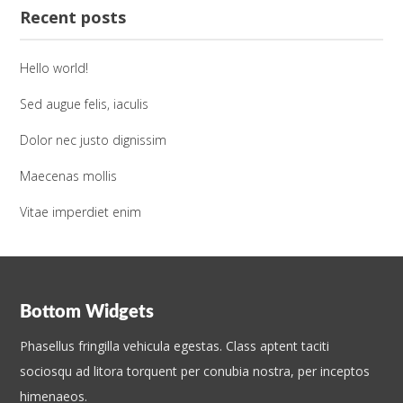
Recent posts
Hello world!
Sed augue felis, iaculis
Dolor nec justo dignissim
Maecenas mollis
Vitae imperdiet enim
Bottom Widgets
Phasellus fringilla vehicula egestas. Class aptent taciti
sociosqu ad litora torquent per conubia nostra, per inceptos
himenaeos.