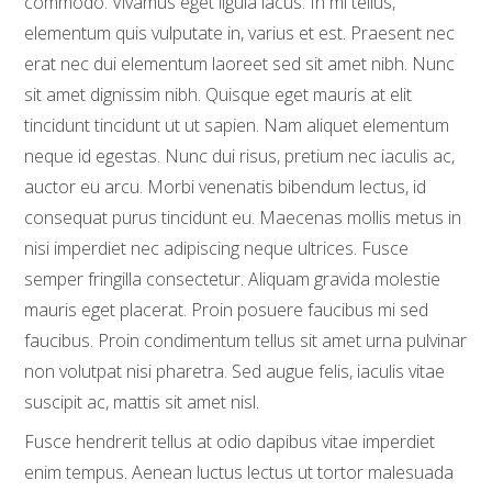
commodo. Vivamus eget ligula lacus. In mi tellus,
elementum quis vulputate in, varius et est. Praesent nec
erat nec dui elementum laoreet sed sit amet nibh. Nunc
sit amet dignissim nibh. Quisque eget mauris at elit
tincidunt tincidunt ut ut sapien. Nam aliquet elementum
neque id egestas. Nunc dui risus, pretium nec iaculis ac,
auctor eu arcu. Morbi venenatis bibendum lectus, id
consequat purus tincidunt eu. Maecenas mollis metus in
nisi imperdiet nec adipiscing neque ultrices. Fusce
semper fringilla consectetur. Aliquam gravida molestie
mauris eget placerat. Proin posuere faucibus mi sed
faucibus. Proin condimentum tellus sit amet urna pulvinar
non volutpat nisi pharetra. Sed augue felis, iaculis vitae
suscipit ac, mattis sit amet nisl.
Fusce hendrerit tellus at odio dapibus vitae imperdiet
enim tempus. Aenean luctus lectus ut tortor malesuada