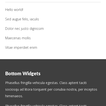
Hello world!
Sed augue felis, iaculis
Dolor nec justo dignissim
Maecenas mollis
Vitae imperdiet enim
Bottom Widgets
Phasellus fringilla vehicula egestas. Class aptent taciti
sociosqu ad litora torquent per conubia nostra, per inceptos
himenaeos.
Phasellus fringilla vehicula egestas. Class aptent taciti