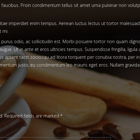
faucibus. Proin condimentum tellus sit amet urna pulvinar non volutpat
vitae imperdiet enim tempus. Aenean luctus lectus ut tortor malesuad
t mi.
id purus odio, ac sollicitudin est. Morbi posuere tortor non quam dig
ugue. Ut in ante et eros ultricies tempus. Suspendisse fringilla, ligula u
ass aptent taciti sociosqu ad litora torquent per conubia nostra, per 
dimentum justo, eu condimentum leo mauris eget eros. Nullam gravida f
d.
Required fields are marked
*