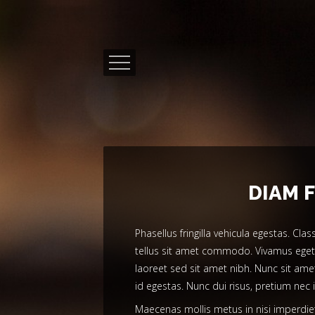
DIAM 
Phasellus fringilla vehicula egestas. C
tellus sit amet commodo. Vivamus eget l
laoreet sed sit amet nibh. Nunc sit ame
id egestas. Nunc dui risus, pretium nec 
Maecenas mollis metus in nisi imperdiet