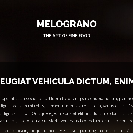
MELOGRANO
THE ART OF FINE FOOD
FEUGIAT VEHICULA DICTUM, ENIM
lass aptent taciti sociosqu ad litora torquent per conubia nostra, per
igula lacus. In mi tellus, elementum quis vulputate in, varius et est.
t dignissim nibh. Quisque eget mauris at elit tincidunt tincidunt ut 
iaculis ac, auctor eu arcu. Morbi venenatis bibendum lectus, id conseq
 nec adipiscing neque ultrices. Fusce semper fringilla consectetur. A