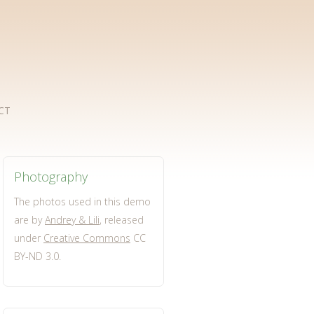
CT
Photography
The photos used in this demo
are by
Andrey & Lili
, released
under
Creative Commons
CC
BY-ND 3.0.