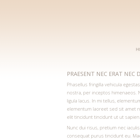
H
PRAESENT NEC ERAT NEC 
Phasellus fringilla vehicula egesta
nostra, per inceptos himenaeos. 
ligula lacus. In mi tellus, element
elementum laoreet sed sit amet ni
elit tincidunt tincidunt ut ut sap
Nunc dui risus, pretium nec iaculi
consequat purus tincidunt eu. Mae