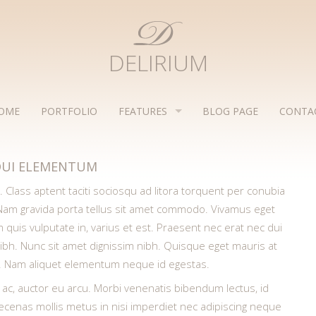
DELIRIUM
OME
PORTFOLIO
FEATURES
BLOG PAGE
CONTA
DUI ELEMENTUM
s. Class aptent taciti sociosqu ad litora torquent per conubia
Nam gravida porta tellus sit amet commodo. Vivamus eget
um quis vulputate in, varius et est. Praesent nec erat nec dui
bh. Nunc sit amet dignissim nibh. Quisque eget mauris at
ien. Nam aliquet elementum neque id egestas.
s ac, auctor eu arcu. Morbi venenatis bibendum lectus, id
cenas mollis metus in nisi imperdiet nec adipiscing neque