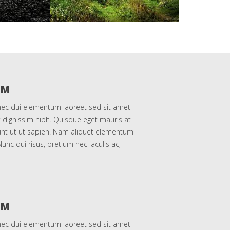
UM
nec dui elementum laoreet sed sit amet
t dignissim nibh. Quisque eget mauris at
idunt ut ut sapien. Nam aliquet elementum
unc dui risus, pretium nec iaculis ac,
UM
nec dui elementum laoreet sed sit amet