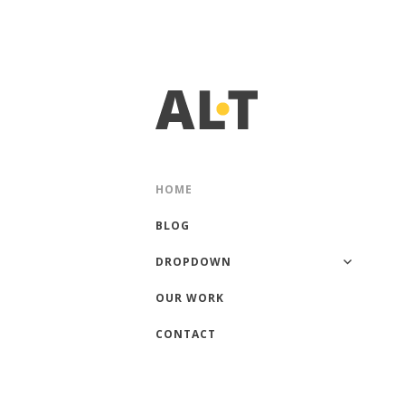
Filterable Portfolio WordPress The
ALTERNATE
HOME
BLOG
DROPDOWN
OUR WORK
CONTACT