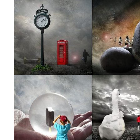
VITAE IMPERDIET
PURUS TINCIDUNT E
NUNC SIT AMET
FUSCE SEMPER FRING