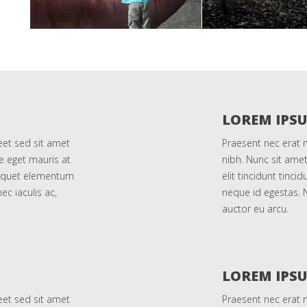
LOREM IPS
eet sed sit amet
Praesent nec erat 
e eget mauris at
nibh. Nunc sit ame
aliquet elementum
elit tincidunt tinc
ec iaculis ac,
neque id egestas. N
auctor eu arcu.
LOREM IPS
eet sed sit amet
Praesent nec erat 